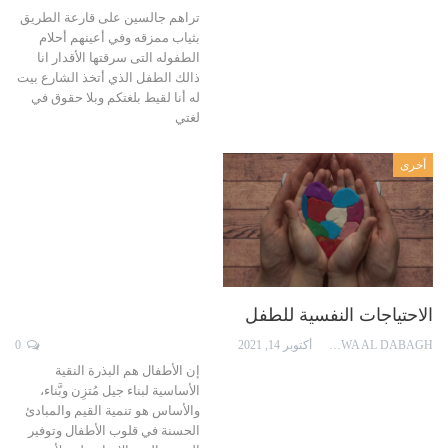
تراهم جالسين على قارعة الطريق
بثياب ممزقه وفي أعينهم أحلام
الطفوله التى سرقتها الأقدار انا
ذالك الطفل الذي أتخذ الشارع بيت
له أنا لقيط بلغتكم وبلا حقوق في
لغتي
أخرى
الاحتياجات النفسية للطفل
TAQWA AL DABAGH
أكتوبر 14, 2021
0
إن الأطفال هم البذرة النقية
الأساسية لبناء جيل مُتزِن وبَّناء،
والأساس هو تنمية القيم والمبادئ
الحسنة في قلوب الأطفال وتوفير