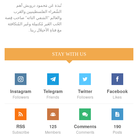
نُبذة عَن مَحمود درويش أهم
الشُعراء الفلسطينيين والعَرب
والعالم "المَنفي التائه" صاحب قِصة
الحُب الغَير مُكتمِلة وغَير المُتكافئة
معَ فتاةِ الأحتِلال ريتا..
STAY WITH US
Instagram
Telegram
Twitter
Facebook
Followers
Friends
Followers
Likes
RSS
125
Comments
190
Subscribe
Members
Comments
Posts