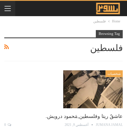
Home
فلسطين
Browsing Tag
فلسطين
شخصيات
عاشقُ ريتا وفلسطين,مَحمود درويش.
JUMANA JAMAL
أغسطس 9, 2021
0