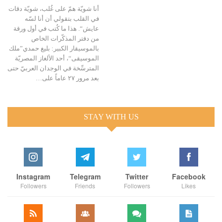
أنا شويّة همّ على غُلب، شويّة دقات
في القلب بتقولي أن أنا لسّه
عايش“. هذا ما كُتب في أول ورقة
من دفتر المذكّرات الخاص
بالموسيقار الكبير: بليغ حمدي”ملك
الموسيقى“، أحد الألغاز المصريّة
المترسِّخة في الوجدان العربيّ حتى
بعد مرور ٢٧ عاماً على…
STAY WITH US
Instagram
Telegram
Twitter
Facebook
Followers
Friends
Followers
Likes