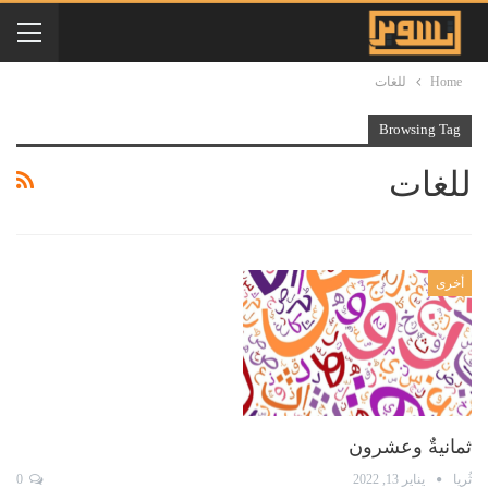
Home
للغات
Browsing Tag
للغات
أخرى
ثمانيةٌ وعشرون
ثُريا
يناير 13, 2022
0