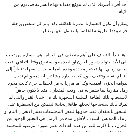
أحد أفراد أسرتك الذي لم تتوقع فقدانه بهذه السرعة في يوم من
الايام
يمكن أن تكون الخسارة مدمرة للعائلة. وقد يمر كل شخص برحلة
حزنه وفقًا لطريقته الخاصة بالتعامل معها وتقبلها.
وهنا تبدأ بالتعرف على أهم منعطف في الحياة وهي خسارة من تحب
الى الأبد، يتولد شعور الحزن او الصدمة و يستغرق وقتاً للتعافي ،تحت
سقف زمني نهايته غير محددة وهذه العملية ليست بسهلة؛ نظراً إلى
أننا لم نتعلم ونتثقف حول كيفية إدارة مشاعر الصدمة و لم ندخل
بدوامة الحزن العميقة وكل ما مررنا به من لحظات حزن كانت مجرد
رماد مقارنةً بما نشعر به في وقت الفقدان، فقد لا تكون جاهزاً
لاستيعاب تلك الطاقة السلبية المجهزة لك في خبايا القدر والتي لم
تدرك بأنك ستحتاجها لجعلها طاقة إيجابية لتتمكن من السيطرة على
الشعور بالفقدان فعند حدوثها لبعض المجتمعات يعتبر الانعزال التام أو
ارتداء الملابس السوداء لأطول مدة من الزمن هي التعبير الوحيد عن
الحزن، وما ذكرته للتو من هذه العادات تعتبر صورة مُرضية للمجتمع