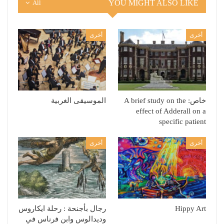
YOU MIGHT ALSO LIKE
All
أخرى
أخرى
خاص: A brief study on the
الموسيقى الغربية
effect of Adderall on a
specific patient
أخرى
أخرى
Hippy Art
رجال بأجنحة : رحلة ايكاروس
وديدالوس وابن فرناس في