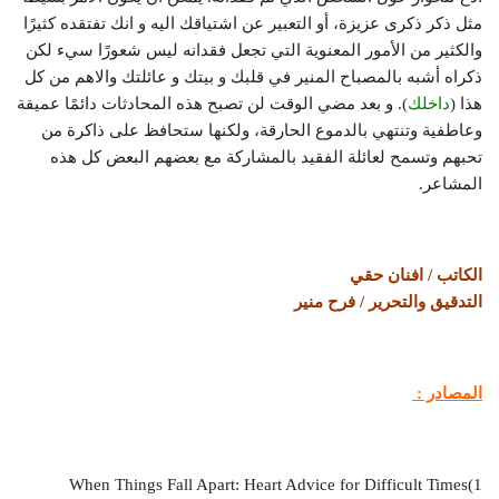
مثل ذكر ذكرى عزيزة، أو التعبير عن اشتياقك اليه و انك تفتقده كثيرًا
والكثير من الأمور المعنوية التي تجعل فقدانه ليس شعورًا سيء لكن
ذكراه أشبه بالمصباح المنير في قلبك و بيتك و عائلتك والاهم من كل
هذا (
داخلك
). و بعد مضي الوقت لن تصبح هذه المحادثات دائمًا عميقة
وعاطفية وتنتهي بالدموع الحارقة، ولكنها ستحافظ على ذاكرة من
تحبهم وتسمح لعائلة الفقيد بالمشاركة مع بعضهم البعض كل هذه
المشاعر.
الكاتب / افنان حقي
التدقيق والتحرير / فرح منير
المصادر :
1)When Things Fall Apart: Heart Advice for Difficult Times