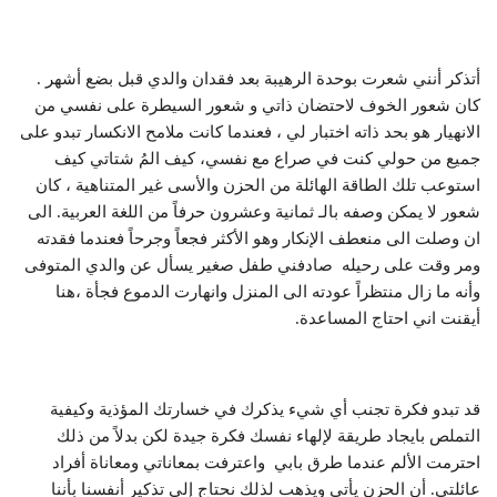
أتذكر أنني شعرت بوحدة الرهيبة بعد فقدان والدي قبل بضع أشهر .
كان شعور الخوف لاحتضان ذاتي و شعور السيطرة على نفسي من
الانهيار هو بحد ذاته اختبار لي ، فعندما كانت ملامح الانكسار تبدو على
جميع من حولي كنت في صراع مع نفسي، كيف المُ شتاتي كيف
استوعب تلك الطاقة الهائلة من الحزن والأسى غير المتناهية ، كان
شعور لا يمكن وصفه بالـ ثمانية وعشرون حرفاً من اللغة العربية. الى
ان وصلت الى منعطف الإنكار وهو الأكثر فجعاً وجرحاً فعندما فقدته
ومر وقت على رحيله صادفني طفل صغير يسأل عن والدي المتوفى
وأنه ما زال منتظراً عودته الى المنزل وانهارت الدموع فجأة ،هنا
أيقنت اني احتاج المساعدة.
قد تبدو فكرة تجنب أي شيء يذكرك في خسارتك المؤذية وكيفية
التملص بايجاد طريقة لإلهاء نفسك فكرة جيدة لكن بدلاً من ذلك
احترمت الألم عندما طرق بابي واعترفت بمعاناتي ومعاناة أفراد
عائلتي. أن الحزن يأتي ويذهب لذلك نحتاج إلى تذكير أنفسنا بأننا