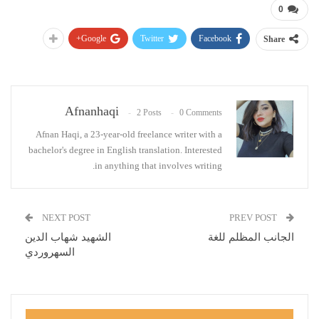
0
Google+
Twitter
Facebook
Share
Afnanhaqi
2 Posts
0 Comments
Afnan Haqi, a 23-year-old freelance writer with a
bachelor's degree in English translation. Interested
in anything that involves writing.
NEXT POST
PREV POST
الجانب المظلم للغة
الشهيد شهاب الدين
السهروردي