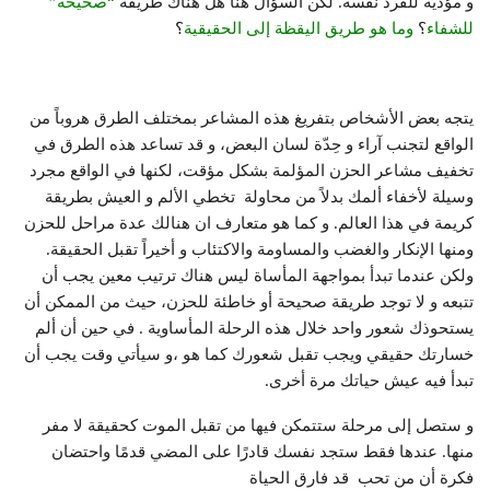
و مؤذية للفرد نفسه. لكن السؤال هنا هل هناك طريقة
“صحيحة”
للشفاء
؟
وما هو طريق اليقظة إلى الحقيقية
؟
يتجه بعض الأشخاص بتفريغ هذه المشاعر بمختلف الطرق هروباً من
الواقع لتجنب آراء و حِدّة لسان البعض، و قد تساعد هذه الطرق في
تخفيف مشاعر الحزن المؤلمة بشكل مؤقت، لكنها في الواقع مجرد
وسيلة لأخفاء ألمك بدلاً من محاولة تخطي الألم و العيش بطريقة
كريمة في هذا العالم. و كما هو متعارف ان هنالك عدة مراحل للحزن
ومنها الإنكار والغضب والمساومة والاكتئاب و أخيراً تقبل الحقيقة.
ولكن عندما تبدأ بمواجهة المأساة ليس هناك ترتيب معين يجب أن
تتبعه و لا توجد طريقة صحيحة أو خاطئة للحزن، حيث من الممكن أن
يستحوذك شعور واحد خلال هذه الرحلة المأساوية . في حين أن ألم
خسارتك حقيقي ويجب تقبل شعورك كما هو ،و سيأتي وقت يجب أن
تبدأ فيه عيش حياتك مرة أخرى.
و ستصل إلى مرحلة ستتمكن فيها من تقبل الموت كحقيقة لا مفر
منها. عندها فقط ستجد نفسك قادرًا على المضي قدمًا واحتضان
فكرة أن من تحب قد فارق الحياة