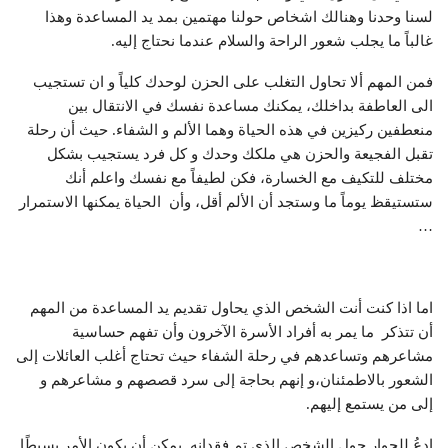
لسنا وحدنا وهنالك اشخاص حولنا مهتمين بمد يد المساعدة وهذا
غالباً ما يجلب شعور الراحة والسلام عندما نحتاج إليه.
فمن المهم ألا تحاول التغلب على الحزن لوحدك كلياً و ان تستجيب
الى العاطفة بداخلك، يمكنك مساعدة نفسك في الانتقال بين
منعطفين ركيزين في هذه الحياة وهما الألم و الشفاء. حيث أن رحلة
تقبل الفجيعة والحزن هي ملكك وحدك و كل فرد يستجيب بشكل
مختلف للتكيف مع الخسارة، فكن لطيفاً مع نفسك واعلم أنك
ستستيقظ يوماً ما وستجد أن الألم أقل، وأن الحياة يمكنها الاستمرار
…
اما اذا كنت أنت الشخص الذي يحاول تقديم يد المساعدة من المهم
أن تتذكر ما يمر به أفراد الأسرة الآخرون وأن تفهم حساسية
مشاعرهم وتساعدهم في رحلة الشفاء حيث تحتاج أغلب العائلات إلى
الشعور بالاطمئنان،و إنهم بحاجة إلى سرد قصصهم و مشاعرهم و
إلى من يستمع إليهم.
ادعُ للحوار حول الشخص الذي تم فقدانه. يمكن أن يكون الأمر بسيطًا